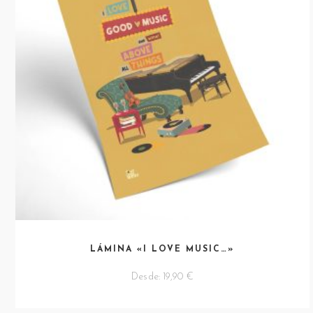
LÁMINA «I LOVE MUSIC…»
Desde:
19,90
€