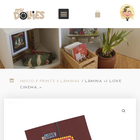
INICIO
/
PRINTS
/
LÁMINAS
/
LÁMINA «I LOVE
CINEMA…»