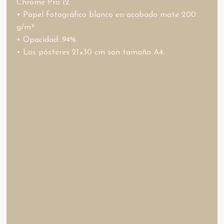
Chrome Pro 12.
• Papel fotográfico blanco en acabado mate 200
g/m²
• Opacidad: 94%
• Los pósteres 21×30 cm son tamaño A4.