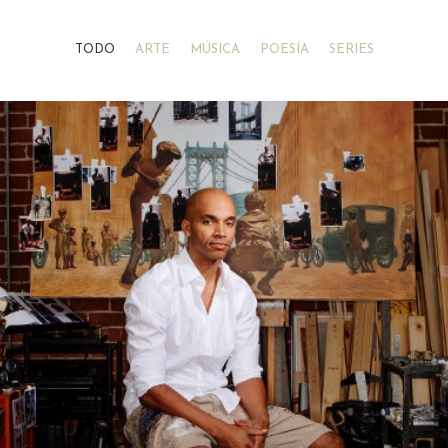
TODO
ARTE
MÚSICA
POESÍA
SERIES