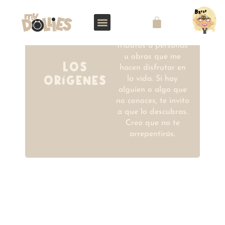
Muchas de mis
ilustraciones son
tributos a personas
u obras que me
LOS
hacen disfrutar en
ORíGENES
la vida. Si hay
alguien o algo que
no conoces, te invito
a que lo descubras.
Creo que no te
arrepentirás.