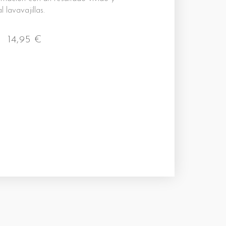
 lavavajillas.
14,95
€