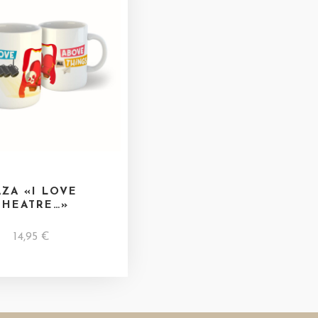
AZA «I LOVE
THEATRE…»
14,95
€