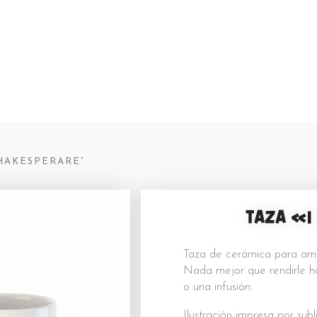
shakesperare
HAKESPERARE”
TAZA «I
Taza de cerámica para ama
Nada mejor que rendirle 
o una infusión.
Ilustración impresa por sub