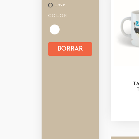
Love
COLOR
BORRAR
T