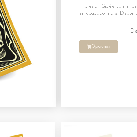
Impresión Giclée con tinta
en acabado mate. Disponib
D
Opciones