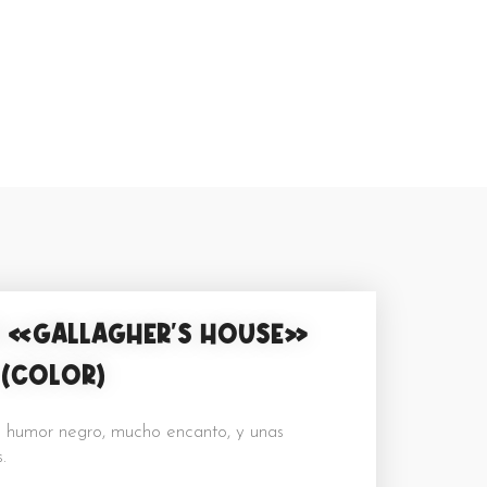
O «GALLAGHER’S HOUSE»
(COLOR)
e humor negro, mucho encanto, y unas
.